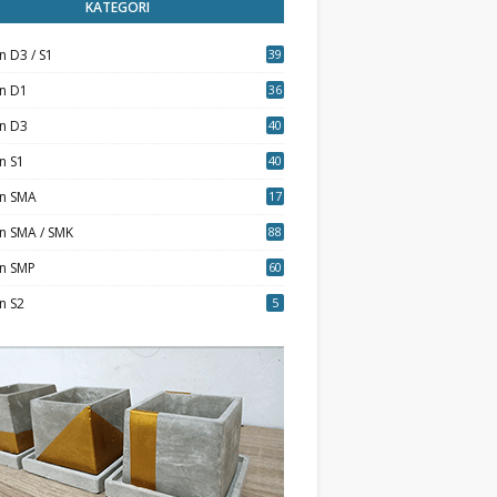
KATEGORI
n D3 / S1
39
7
an D1
36
an D3
40
5
n S1
40
0
an SMA
17
n SMA / SMK
88
0
an SMP
60
n S2
5