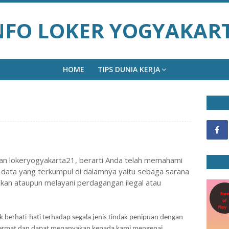
NFO LOKER YOGYAKAR
HOME
TIPS DUNIA KERJA
n lokeryogyakarta21, berarti Anda telah memahami
 data yang terkumpul di dalamnya yaitu sebaga sarana
akan ataupun melayani perdagangan ilegal atau
erhati-hati terhadap segala jenis tindak penipuan dengan
cermat dan dapat menanyakan kepada kami mengenai