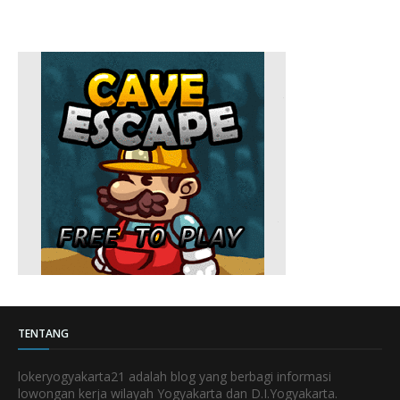
TENTANG
lokeryogyakarta21 adalah blog yang berbagi informasi
lowongan kerja wilayah Yogyakarta dan D.I.Yogyakarta.