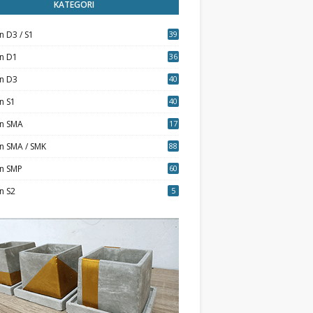
KATEGORI
n D3 / S1
39
7
an D1
36
an D3
40
5
n S1
40
0
an SMA
17
n SMA / SMK
88
0
an SMP
60
n S2
5