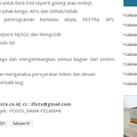
ntuk Back End seperti golang atau nodejs.
pihak ketiga, APIs dan Github/Gitlab.
Lulusa
 pemrograman berbasis objek, RESTful, API,
Lulus
seperti MySQL dan MongoDB.
Lulus
ools Git
Lulusa
Lulus
jaga dan mengembangkan semua bagian dari sistem
Lulusa
an menganalisa persyaratan teknis dan desain
Lulus
rbaiki bug
Lulusa
stx.co.id, cc : ifistx@gmail.com
jek : POSISI_NAMA PELAMAR
021
lulusan S1