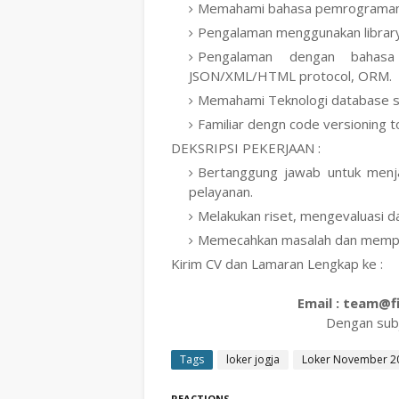
Memahami bahasa pemrograman u
Pengalaman menggunakan library 
Pengalaman dengan bahasa
JSON/XML/HTML protocol, ORM.
Memahami Teknologi database 
Familiar dengn code versioning t
DEKSRIPSI PEKERJAAN :
Bertanggung jawab untuk men
pelayanan.
Melakukan riset, mengevaluasi d
Memecahkan masalah dan mempe
Kirim CV dan Lamaran Lengkap ke :
Email : team@fi
Dengan sub
Tags
loker jogja
Loker November 2
REACTIONS