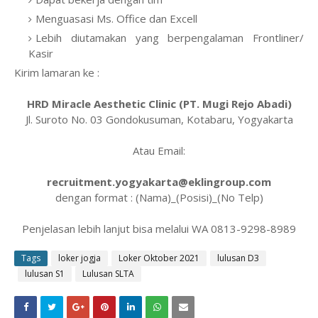
Menguasasi Ms. Office dan Excell
Lebih diutamakan yang berpengalaman Frontliner/
Kasir
Kirim lamaran ke :
HRD Miracle Aesthetic Clinic (PT. Mugi Rejo Abadi)
Jl. Suroto No. 03 Gondokusuman, Kotabaru, Yogyakarta
Atau Email:
recruitment.yogyakarta@eklingroup.com
dengan format : (Nama)_(Posisi)_(No Telp)
Penjelasan lebih lanjut bisa melalui WA 0813-9298-8989
Tags
loker jogja
Loker Oktober 2021
lulusan D3
lulusan S1
Lulusan SLTA