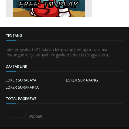
TENTANG
lokeryogyakarta21 adalah blog yang berbagi informasi
lowongan kerja wilayah Yogyakarta dan D.I.Yogyakarta.
DAFTAR LINK
LOKER SURABAYA
LOKER SEMARANG
LOKER SURAKARTA
TOTAL PAGEVIEWS
2
5
0
2
0
5