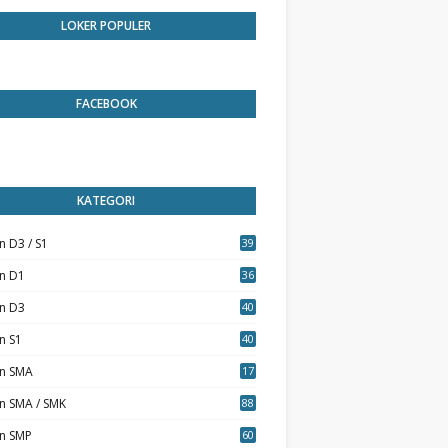
LOKER POPULER
FACEBOOK
KATEGORI
n D3 / S1
39
7
an D1
36
an D3
40
5
n S1
40
0
an SMA
17
n SMA / SMK
88
0
an SMP
60