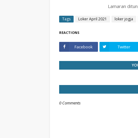
Lamaran ditun
Tags
Loker April 2021
loker jogja
REACTIONS
Facebook
Twitter
YOU
0 Comments