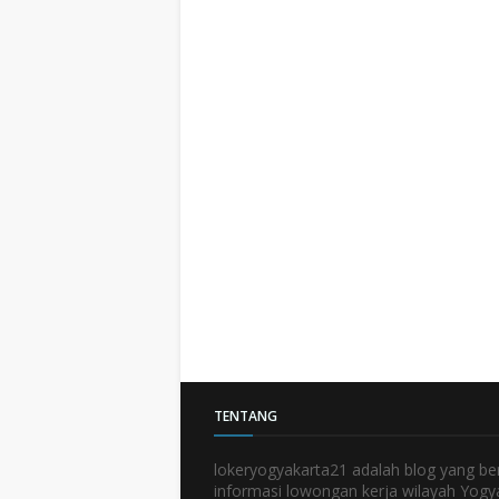
TENTANG
lokeryogyakarta21 adalah blog yang be
informasi lowongan kerja wilayah Yogy