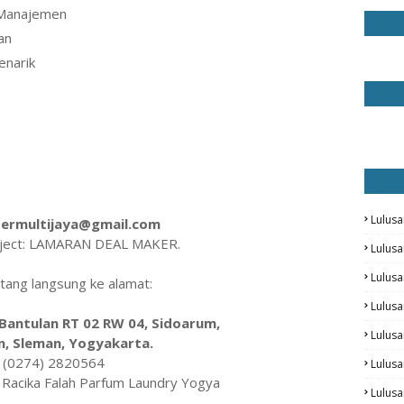
/ Manajemen
an
enarik
Lulusa
ermultijaya@gmail.com
ject: LAMARAN DEAL MAKER.
Lulus
Lulus
tang langsung ke alamat:
Lulusa
 Bantulan RT 02 RW 04, Sidoarum,
Lulus
, Sleman, Yogyakarta.
(0274) 2820564
Lulusa
Racika Falah Parfum Laundry Yogya
Lulus