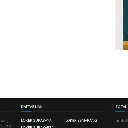
DAFTAR LINK
TOTAL 
rbagi
LOKER SURABAYA
LOKER SEMARANG
u
n
d
e
akarta
LOKER SURAKARTA