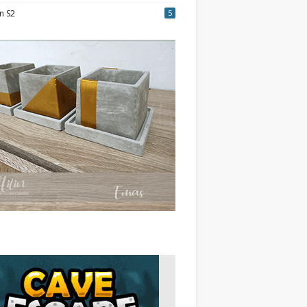
n S2
5