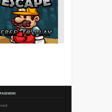
PAGEVIEWS
f
n
e
d