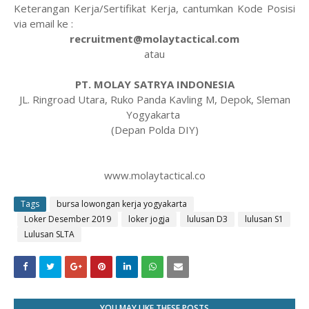
Keterangan Kerja/Sertifikat Kerja, cantumkan Kode Posisi
via email ke :
recruitment@molaytactical.com
atau
PT. MOLAY SATRYA INDONESIA
JL. Ringroad Utara, Ruko Panda Kavling M, Depok, Sleman
Yogyakarta
(Depan Polda DIY)
www.molaytactical.co
Tags
bursa lowongan kerja yogyakarta
Loker Desember 2019
loker jogja
lulusan D3
lulusan S1
Lulusan SLTA
YOU MAY LIKE THESE POSTS