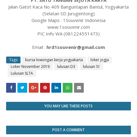
PT. SATU TANGAN SEJUTA KARYA
Jalan Gatot Kaca No 409 Banguntapan Bantul, Yogyakarta
(Selatan SD Jurugentong)
Google Maps : 1Souvenir Indonesia
www.1souvenir.com
PIC Info WA (081224551473)
Email :
hrd1souvenir@gmail.com
Tags
bursa lowongan kerja yogyakarta
loker jogja
Loker November 2019
lulusan D3
lulusan S1
Lulusan SLTA
YOU MAY LIKE THESE POSTS
POST A COMMENT