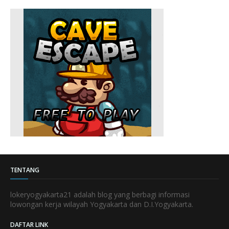
TENTANG
lokeryogyakarta21 adalah blog yang berbagi informasi
lowongan kerja wilayah Yogyakarta dan D.I.Yogyakarta.
DAFTAR LINK