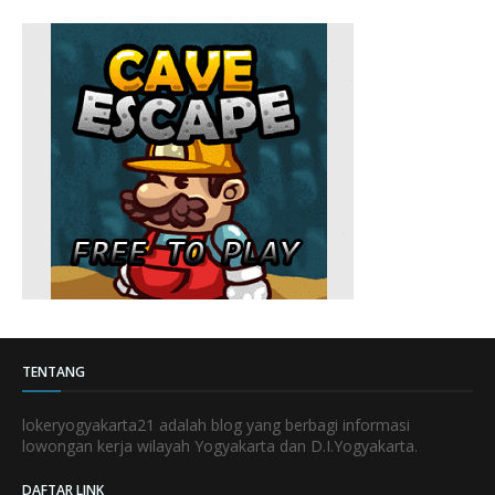
TENTANG
lokeryogyakarta21 adalah blog yang berbagi informasi
lowongan kerja wilayah Yogyakarta dan D.I.Yogyakarta.
DAFTAR LINK