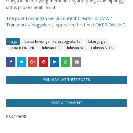
Hanya kandidat yang memenuhi syarat yang akan dipanggil
untuk proses lebih lanjut
The post
Lowongan Kerja Content Creator di CV Alif
Transport – Yogyakarta
appeared first on
LOKER.ONLINE
.
Tags
bursa lowongan kerja yogyakarta
loker jogja
LOKER.ONLINE
lulusan D3
lulusan S1
Lulusan SLTA
YOU MAY LIKE THESE POSTS
POST A COMMENT
0 Comments