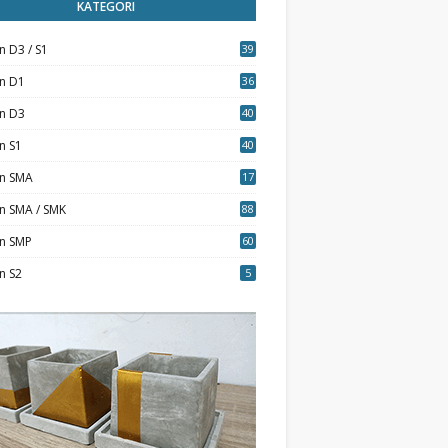
KATEGORI
n D3 / S1
39
7
an D1
36
an D3
40
5
n S1
40
0
an SMA
17
n SMA / SMK
88
0
an SMP
60
n S2
5