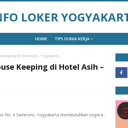
NFO LOKER YOGYAKAR
HOME
TIPS DUNIA KERJA
 Keeping di Hotel Asih – Yogyakarta
se Keeping di Hotel Asih –
mbo No. 4 Samirono, Yogyakarta membutuhkan segera :