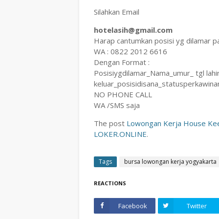
Silahkan Email
hotelasih@gmail.com
Harap cantumkan posisi yg dilamar p
WA : 0822 2012 6616
Dengan Format :
Posisiygdilamar_Nama_umur_ tgl lahir
keluar_posisidisana_statusperkawinan
NO PHONE CALL
WA /SMS saja
The post
Lowongan Kerja House Keep
LOKER.ONLINE
.
Tags
bursa lowongan kerja yogyakarta
REACTIONS
Facebook
Twitter