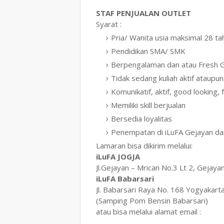
STAF PENJUALAN OUTLET
Syarat :
Pria/ Wanita usia maksimal 28 ta
Pendidikan SMA/ SMK
Berpengalaman dan atau Fresh 
Tidak sedang kuliah aktif ataupun
Komunikatif, aktif, good looking, 
Memiliki skill berjualan
Bersedia loyalitas
Penempatan di iLuFA Gejayan da
Lamaran bisa dikirim melalui:
iLuFA JOGJA
Jl.Gejayan – Mrican No.3 Lt 2, Gejaya
iLuFA Babarsari
Jl. Babarsari Raya No. 168 Yogyakart
(Samping Pom Bensin Babarsari)
atau bisa melalui alamat email :