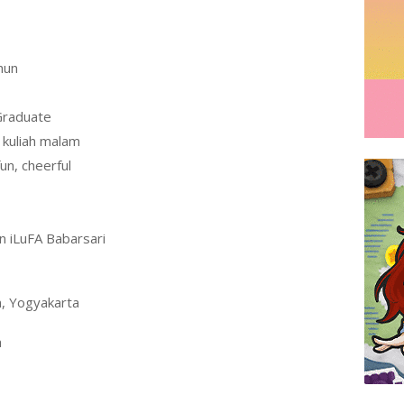
hun
Graduate
 kuliah malam
fun, cheerful
n iLuFA Babarsari
n, Yogyakarta
a