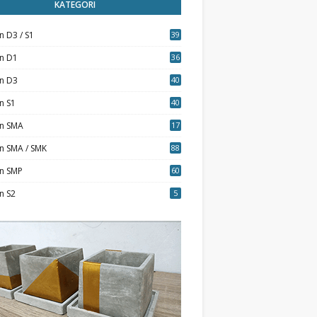
KATEGORI
n D3 / S1
39
7
an D1
36
an D3
40
5
n S1
40
0
an SMA
17
n SMA / SMK
88
0
an SMP
60
n S2
5