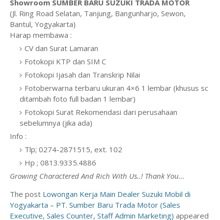
Showroom SUMBER BARU SUZUKI TRADA MOTOR
(Jl. Ring Road Selatan, Tanjung, Bangunharjo, Sewon,
Bantul, Yogyakarta)
Harap membawa :
CV dan Surat Lamaran
Fotokopi KTP dan SIM C
Fotokopi Ijasah dan Transkrip Nilai
Fotoberwarna terbaru ukuran 4×6 1 lembar (khusus sc
ditambah foto full badan 1 lembar)
Fotokopi Surat Rekomendasi dari perusahaan
sebelumnya (jika ada)
Info :
Tlp; 0274-2871515, ext. 102
Hp ; 0813.9335.4886
Growing Charactered And Rich With Us..! Thank You…
The post
Lowongan Kerja Main Dealer Suzuki Mobil di
Yogyakarta – PT. Sumber Baru Trada Motor (Sales
Executive, Sales Counter, Staff Admin Marketing)
appeared