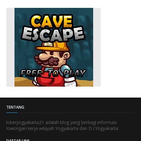
TENTANG
lokeryogyakarta21 adalah blog yang berbagi informasi
lowongan kerja wilayah Yogyakarta dan D.I.Yogyakarta.
DAFTAR LINK