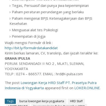
Tegas, Persuasif dan punya jiwa kepemimpinan
Paham peraturan perundangan yang berlaku
Paham mengenai BPJS Ketenagakerjaan dan BPJS
Kesehatan
Menguasai alat tes Psikologi
Penempatan di Jogja
Wajib mengisi Formulir di link :
http://bit.ly/formulirdatakandidat
Kirim berkas lamaran, CV, transkrip, dan ijazah terakhir ke:
GRAHA IPULSA
PERUM. SENDANGADI II NO 2 , MLATI, SLEMAN,
YOGYAKARTA
TELP : 0274 – 866577. EMAIL : hrd@i-pulsa.com
The post
Lowongan Kerja HRD Staff PT. Prasetya Putra
Indonesia di Yogyakarta
appeared first on
LOKER.ONLINE
.
Tags
bursa lowongan kerja yogyakarta
HRD Staff