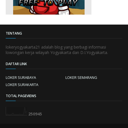
TENTANG
lokeryogyakarta21 adalah blog yang berbagi informasi
lowongan kerja wilayah Yogyakarta dan D.I.Yogyakarta.
DAFTAR LINK
LOKER SURABAYA
LOKER SEMARANG
LOKER SURAKARTA
TOTAL PAGEVIEWS
2
5
0
9
4
5