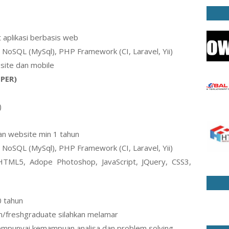
aplikasi berbasis web
NoSQL (MySql), PHP Framework (CI, Laravel, Yii)
ite dan mobile
PER)
)
 website min 1 tahun
NoSQL (MySql), PHP Framework (CI, Laravel, Yii)
ML5, Adope Photoshop, JavaScript, JQuery, CSS3,
0 tahun
n/freshgraduate silahkan melamar
empunyai kemampuan analisa dan problem solving