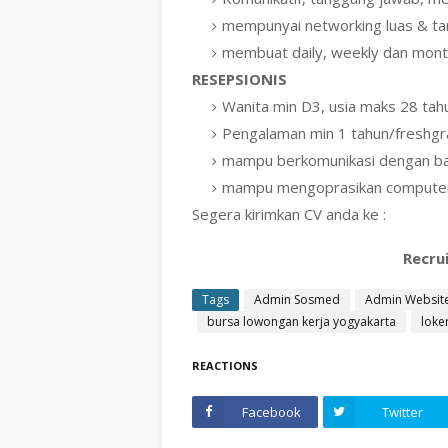
mempunyai networking luas & ta
membuat daily, weekly dan month
RESEPSIONIS
Wanita min D3, usia maks 28 tah
Pengalaman min 1 tahun/freshgr
mampu berkomunikasi dengan bai
mampu mengoprasikan computer 
Segera kirimkan CV anda ke :
Recru
Tags
Admin Sosmed
Admin Websit
bursa lowongan kerja yogyakarta
loke
REACTIONS
Facebook
Twitter