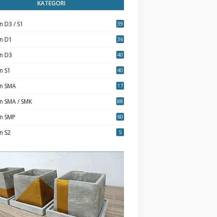
KATEGORI
n D3 / S1
39
7
an D1
36
an D3
40
5
n S1
40
0
an SMA
17
n SMA / SMK
88
0
an SMP
60
n S2
5