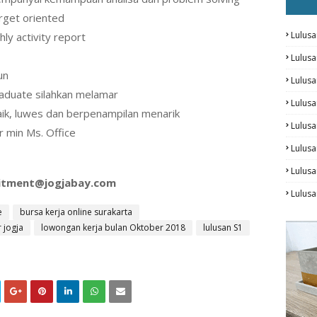
rget oriented
Lulusa
ly activity report
Lulus
un
Lulus
aduate silahkan melamar
Lulusa
k, luwes dan berpenampilan menarik
Lulus
min Ms. Office
Lulusa
Lulus
itment@jogjabay.com
Lulusa
e
bursa kerja online surakarta
r jogja
lowongan kerja bulan Oktober 2018
lulusan S1