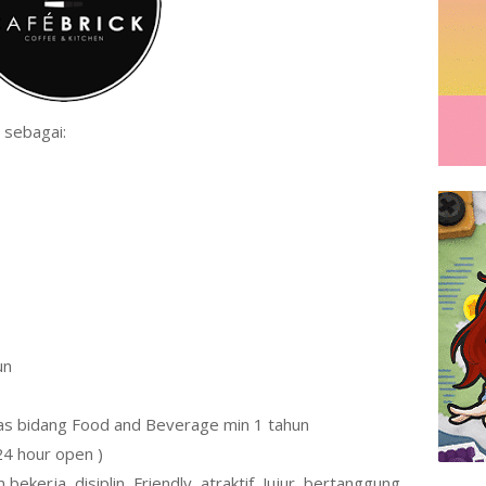
sebagai:
un
s bidang Food and Beverage min 1 tahun
24 hour open )
bekerja, disiplin, Friendly, atraktif, Jujur, bertanggung