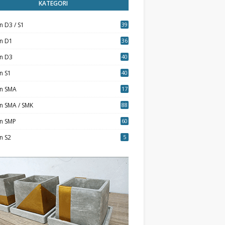
KATEGORI
n D3 / S1
39
7
an D1
36
an D3
40
5
n S1
40
0
an SMA
17
n SMA / SMK
88
0
an SMP
60
n S2
5