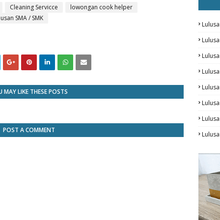
Cleaning Servicce
lowongan cook helper
lusan SMA / SMK
Lulusa
Lulus
Lulus
Lulusa
Lulus
 MAY LIKE THESE POSTS
Lulusa
Lulus
POST A COMMENT
Lulusa