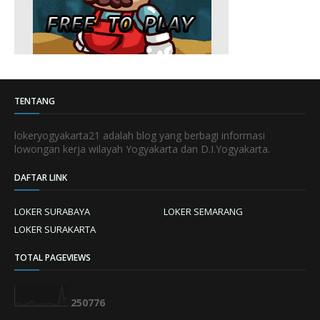
TENTANG
lokeryogyakarta21 adalah blog yang berbagi informasi
lowongan kerja wilayah Yogyakarta dan D.I.Yogyakarta.
DAFTAR LINK
LOKER SURABAYA
LOKER SEMARANG
LOKER SURAKARTA
TOTAL PAGEVIEWS
2
5
0
7
7
6