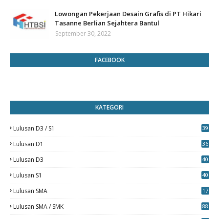
Lowongan Pekerjaan Desain Grafis di PT Hikari
Tasanne Berlian Sejahtera Bantul
September 30, 2022
FACEBOOK
KATEGORI
Lulusan D3 / S1
39
7
Lulusan D1
36
Lulusan D3
40
5
Lulusan S1
40
0
Lulusan SMA
17
Lulusan SMA / SMK
88
0