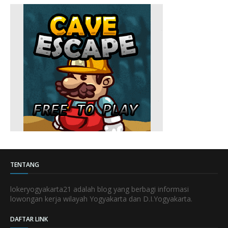
TENTANG
lokeryogyakarta21 adalah blog yang berbagi informasi
lowongan kerja wilayah Yogyakarta dan D.I.Yogyakarta.
DAFTAR LINK