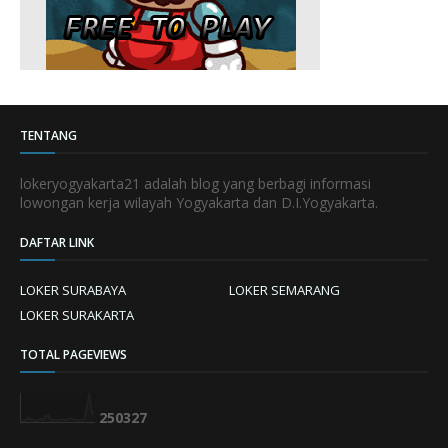
TENTANG
lokeryogyakarta21 adalah blog yang berbagi informasi
lowongan kerja wilayah Yogyakarta dan D.I.Yogyakarta.
DAFTAR LINK
LOKER SURABAYA
LOKER SEMARANG
LOKER SURAKARTA
TOTAL PAGEVIEWS
2
5
0
3
2
7