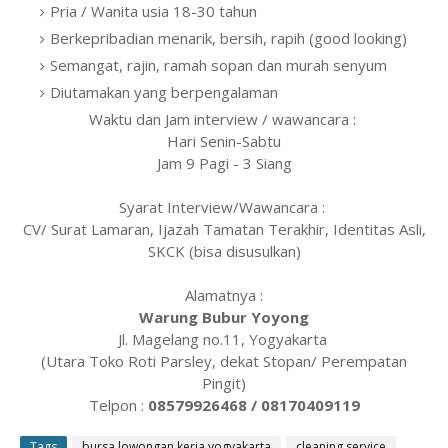
Pria / Wanita usia 18-30 tahun
Berkepribadian menarik, bersih, rapih (good looking)
Semangat, rajin, ramah sopan dan murah senyum
Diutamakan yang berpengalaman
Waktu dan Jam interview / wawancara :
Hari Senin-Sabtu
Jam 9 Pagi - 3 Siang
Syarat Interview/Wawancara :
CV/ Surat Lamaran, Ijazah Tamatan Terakhir, Identitas Asli,
SKCK (bisa disusulkan)
Alamatnya :
Warung Bubur Yoyong
Jl. Magelang no.11, Yogyakarta
(Utara Toko Roti Parsley, dekat Stopan/ Perempatan
Pingit)
Telpon :
08579926468 /
08170409119
Tags
bursa lowongan kerja yogyakarta
cleaning service