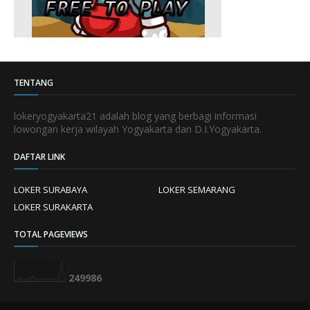
TENTANG
lokeryogyakarta21 adalah blog yang berbagi informasi
lowongan kerja wilayah Yogyakarta dan D.I.Yogyakarta.
DAFTAR LINK
LOKER SURABAYA
LOKER SEMARANG
LOKER SURAKARTA
TOTAL PAGEVIEWS
2
4
9
9
8
6