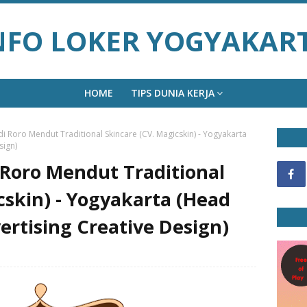
NFO LOKER YOGYAKAR
HOME
TIPS DUNIA KERJA
i Roro Mendut Traditional Skincare (CV. Magicskin) - Yogyakarta
sign)
 Roro Mendut Traditional
cskin) - Yogyakarta (Head
rtising Creative Design)