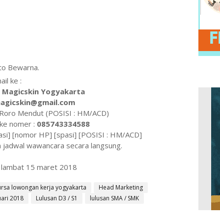
oto Bewarna.
il ke :
 Magicskin Yogyakarta
agicskin@gmail.com
r Roro Mendut (POSISI : HM/ACD)
ke nomer :
085743334588
pasi] [nomor HP] [spasi] [POSISI : HM/ACD]
 jadwal wawancara secara langsung.
g lambat 15 maret 2018
rsa lowongan kerja yogyakarta
Head Marketing
ari 2018
Lulusan D3 / S1
lulusan SMA / SMK