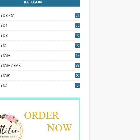
KATEGORI
n D3 / S1
39
7
an D1
36
an D3
40
5
n S1
40
0
an SMA
17
n SMA / SMK
88
0
an SMP
60
n S2
5