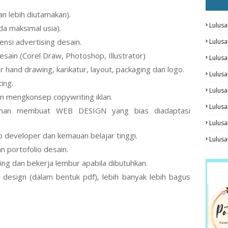
an lebih diutamakan).
Lulusa
ada maksimal usia).
ensi advertising desain.
Lulus
esain (Corel Draw, Photoshop, Illustrator)
Lulus
and drawing, karikatur, layout, packaging dan logo.
Lulusa
ting.
Lulus
 mengkonsep copywriting iklan.
Lulusa
aman membuat WEB DESIGN yang bias diadaptasi
Lulus
 developer dan kemauan belajar tinggi.
Lulusa
n portofolio desain.
ing dan bekerja lembur apabila dibutuhkan.
 design (dalam bentuk pdf), lebih banyak lebih bagus