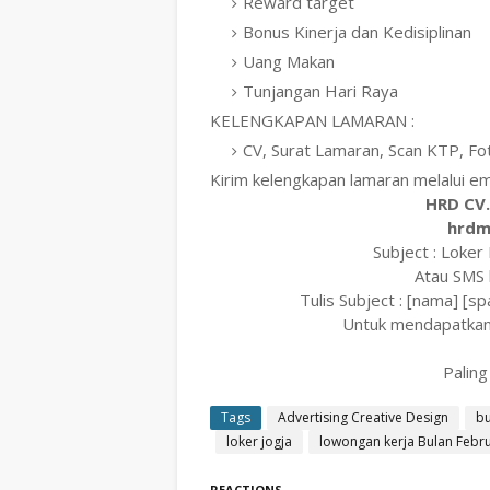
Reward target
Bonus Kinerja dan Kedisiplinan
Uang Makan
Tunjangan Hari Raya
KELENGKAPAN LAMARAN :
CV, Surat Lamaran, Scan KTP, F
Kirim kelengkapan lamaran melalui ema
HRD CV.
hrdm
Subject : Loke
Atau SMS 
Tulis Subject : [nama] [s
Untuk mendapatkan
Palin
Tags
Advertising Creative Design
bu
loker jogja
lowongan kerja Bulan Febru
REACTIONS