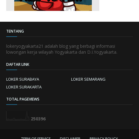
TENTANG
lokeryogyakarta21 adalah blog yang berbagi informasi
lowongan kerja wilayah Yogyakarta dan D.I.Yogyakarta.
DAFTAR LINK
LOKER SURABAYA
LOKER SEMARANG
LOKER SURAKARTA
TOTAL PAGEVIEWS
2
5
0
3
9
6
TERM OF SERVICE
DISCLAIMER
PRIVACY POLICY