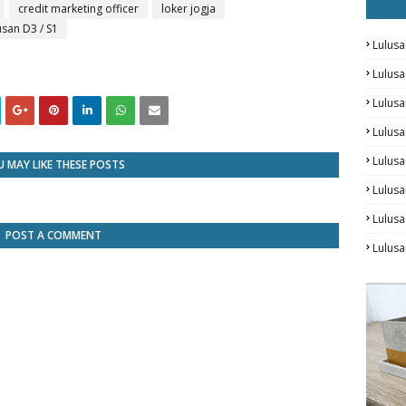
credit marketing officer
loker jogja
usan D3 / S1
Lulusa
Lulus
Lulus
Lulusa
Lulus
 MAY LIKE THESE POSTS
Lulusa
Lulus
POST A COMMENT
Lulusa