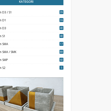
KATEGORI
n D3 / S1
39
7
an D1
36
an D3
40
5
n S1
40
0
an SMA
17
n SMA / SMK
88
0
an SMP
60
n S2
5