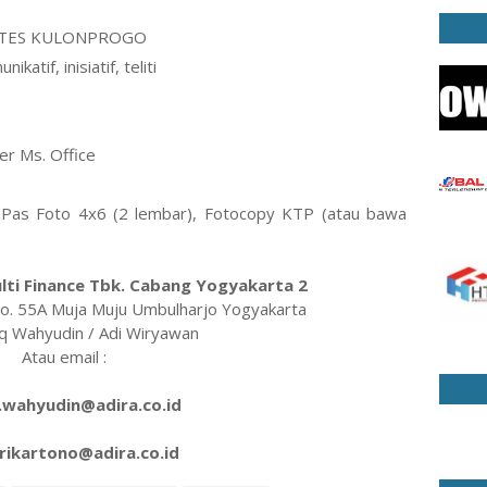
 WATES KULONPROGO
katif, inisiatif, teliti
r Ms. Office
, Pas Foto 4x6 (2 lembar), Fotocopy KTP (atau bawa
:
ulti Finance Tbk. Cabang Yogyakarta 2
o. 55A Muja Muju Umbulharjo Yogyakarta
iq Wahyudin / Adi Wiryawan
Atau email :
.wahyudin@adira.co.id
erikartono@adira.co.id